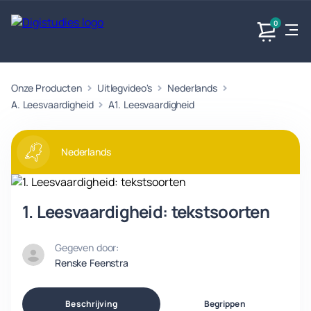
0
Onze Producten
Uitlegvideo's
Nederlands
Exacte
Taalvakken
Maatschappijvakken
Producten
vakken
A. Leesvaardigheid
A1. Leesvaardigheid
Geen
Geen vakken.
Geen
vakken.
vakken.
Nederlands
1. Leesvaardigheid: tekstsoorten
Gegeven door:
Renske Feenstra
Beschrijving
Begrippen