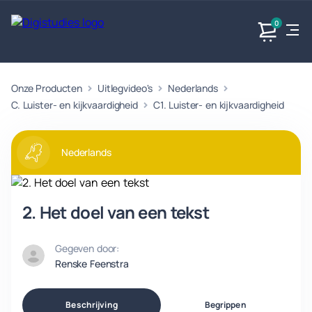
0
Onze Producten
Uitlegvideo's
Nederlands
Exacte
Taalvakken
Maatschappijvakken
Producten
vakken
C. Luister- en kijkvaardigheid
C1. Luister- en kijkvaardigheid
Geen
Geen vakken.
Geen
vakken.
vakken.
Nederlands
2. Het doel van een tekst
Gegeven door:
Renske Feenstra
Beschrijving
Begrippen