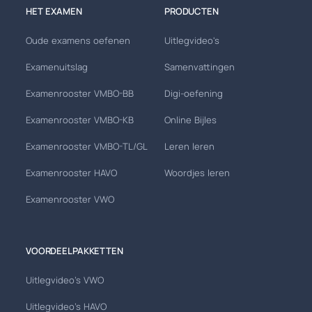
HET EXAMEN
PRODUCTEN
Oude examens oefenen
Uitlegvideo's
Examenuitslag
Samenvattingen
Examenrooster VMBO-BB
Digi-oefening
Examenrooster VMBO-KB
Online Bijles
Examenrooster VMBO-TL/GL
Leren leren
Examenrooster HAVO
Woordjes leren
Examenrooster VWO
VOORDEELPAKKETTEN
Uitlegvideo's VWO
Uitlegvideo's HAVO