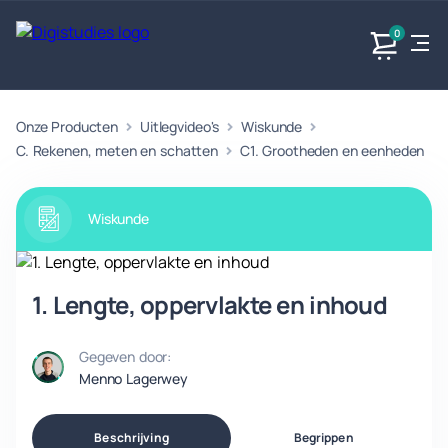
0
Onze Producten
Uitlegvideo's
Wiskunde
Exacte
Taalvakken
Maatschappijvakken
Producten
vakken
C. Rekenen, meten en schatten
C1. Grootheden en eenheden
Geen
Geen vakken.
Geen
vakken.
vakken.
Wiskunde
1. Lengte, oppervlakte en inhoud
Gegeven door:
Menno Lagerwey
Beschrijving
Begrippen