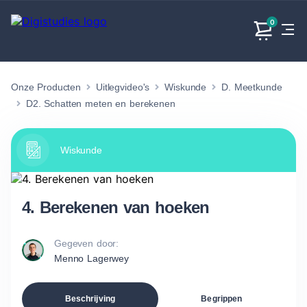
0
Onze Producten
Uitlegvideo's
Wiskunde
D. Meetkunde
Exacte
Taalvakken
Maatschappijvakken
Producten
vakken
D2. Schatten meten en berekenen
Geen
Geen vakken.
Geen
vakken.
vakken.
Wiskunde
4. Berekenen van hoeken
Gegeven door:
Menno Lagerwey
Beschrijving
Begrippen