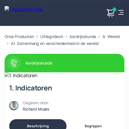
0
Onze Producten
Uitlegvideo's
Aardrijkskunde
A. Wereld
Exacte
Taalvakken
Maatschappijvakken
Producten
vakken
A1. Samenhang en verscheidenheid in de wereld
Geen
Geen vakken.
Geen
vakken.
vakken.
Aardrijkskunde
1. Indicatoren
Gegeven door:
Richard Mozes
Beschrijving
Begrippen