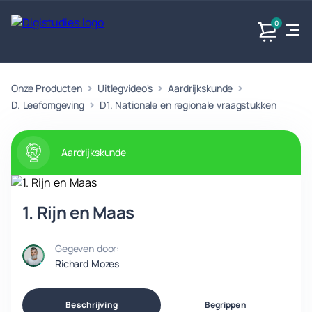
0
Onze Producten
Uitlegvideo's
Aardrijkskunde
Exacte
Taalvakken
Maatschappijvakken
Producten
vakken
D. Leefomgeving
D1. Nationale en regionale vraagstukken
Geen
Geen vakken.
Geen
vakken.
vakken.
Aardrijkskunde
1. Rijn en Maas
Gegeven door:
Richard Mozes
Beschrijving
Begrippen