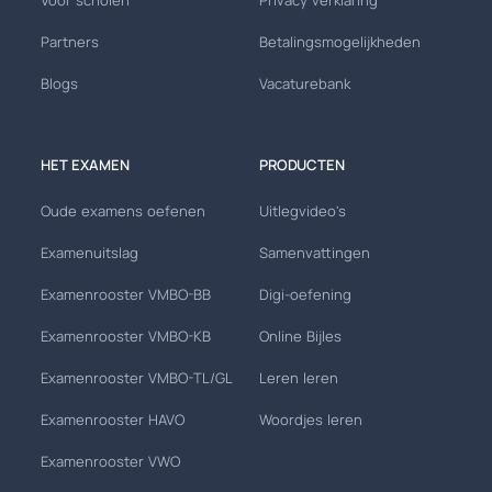
Voor scholen
Privacy verklaring
Partners
Betalingsmogelijkheden
Blogs
Vacaturebank
HET EXAMEN
PRODUCTEN
Oude examens oefenen
Uitlegvideo's
Examenuitslag
Samenvattingen
Examenrooster VMBO-BB
Digi-oefening
Examenrooster VMBO-KB
Online Bijles
Examenrooster VMBO-TL/GL
Leren leren
Examenrooster HAVO
Woordjes leren
Examenrooster VWO