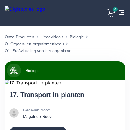
0
Onze Producten
Uitlegvideo's
Biologie
Exacte
Taalvakken
Maatschappijvakken
Producten
vakken
O. Orgaan- en organismeniveau
Geen
Geen vakken.
O1: Stofwisseling van het organisme
Geen
vakken.
vakken.
Biologie
17. Transport in planten
Gegeven door:
Magali de Rooy