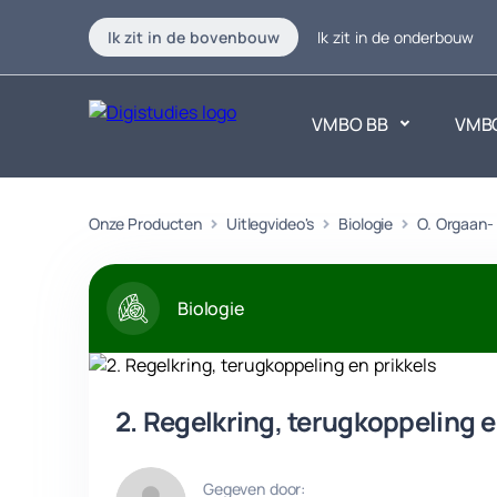
Ik zit in de bovenbouw
Ik zit in de onderbouw
VMBO BB
VMB
Exacte vakken
Onze Producten
Uitlegvideo's
Biologie
O. Orgaan-
Taalvakk
Geen vakken.
Geen vak
Biologie
2. Regelkring, terugkoppeling e
Gegeven door: