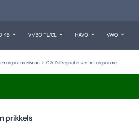
O KB
VMBO TL/GL
HAVO
VWO
 en organismeniveau
en
O2: Zelfregulatie van het organisme
Maatschappijvakken
ken.
Geen vakken.
n prikkels