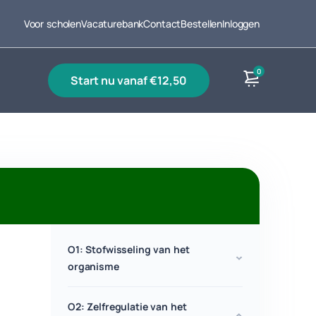
Voor scholen
Vacaturebank
Contact
Bestellen
Inloggen
0
start nu vanaf €12,50
Producten
O1: Stofwisseling van het
organisme
O2: Zelfregulatie van het