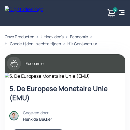
0
Onze Producten
Uitlegvideo's
Economie
Exacte
Taalvakken
Maatschappijvakken
Producten
vakken
H. Goede tijden, slechte tijden
H1: Conjunctuur
Geen
Geen vakken.
Geen
vakken.
vakken.
Economie
5. De Europese Monetaire Unie
(EMU)
Gegeven door:
Henk de Beuker