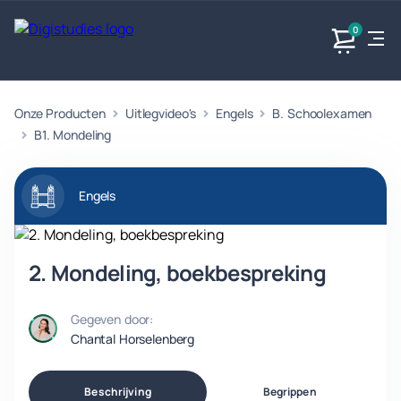
0
Onze Producten
Uitlegvideo's
Engels
B. Schoolexamen
Exacte
Taalvakken
Maatschappijvakken
Producten
vakken
B1. Mondeling
Geen
Geen vakken.
Geen
vakken.
vakken.
Engels
2. Mondeling, boekbespreking
Gegeven door:
Chantal Horselenberg
Beschrijving
Begrippen