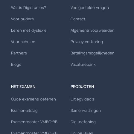
Wat is Digistudies?
Veelgestelde vragen
Voor ouders
Contact
Leren met dyslexie
Algemene voorwaarden
Voor scholen
Privacy verklaring
Partners
Betalingsmogelijkheden
Blogs
Vacaturebank
HET EXAMEN
PRODUCTEN
Oude examens oefenen
Uitlegvideo's
Examenuitslag
Samenvattingen
Examenrooster VMBO-BB
Digi-oefening
Examenrooster VMBO-KB
Online Bijles