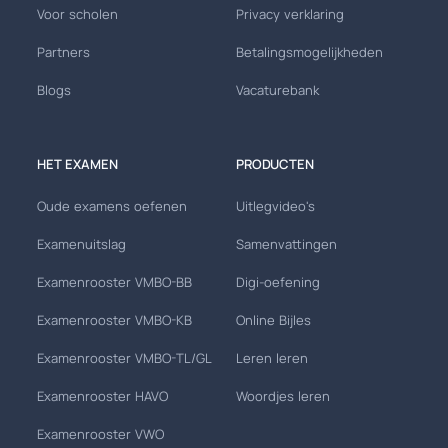
Voor scholen
Privacy verklaring
Partners
Betalingsmogelijkheden
Blogs
Vacaturebank
HET EXAMEN
PRODUCTEN
Oude examens oefenen
Uitlegvideo's
Examenuitslag
Samenvattingen
Examenrooster VMBO-BB
Digi-oefening
Examenrooster VMBO-KB
Online Bijles
Examenrooster VMBO-TL/GL
Leren leren
Examenrooster HAVO
Woordjes leren
Examenrooster VWO