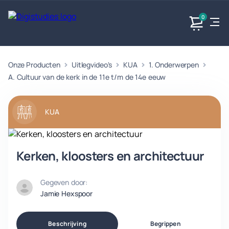
0
Onze Producten
Uitlegvideo's
KUA
1. Onderwerpen
Exacte
Taalvakken
Maatschappijvakken
Producten
vakken
A. Cultuur van de kerk in de 11e t/m de 14e eeuw
Geen
Geen vakken.
Geen
vakken.
vakken.
KUA
Kerken, kloosters en architectuur
Gegeven door:
Jamie Hexspoor
Beschrijving
Begrippen