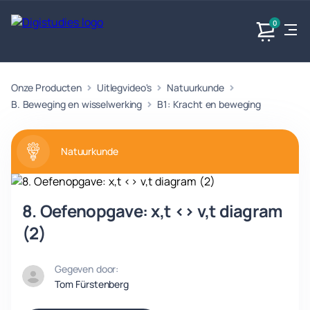
0
Onze Producten
Uitlegvideo's
Natuurkunde
Exacte
Taalvakken
Maatschappijvakken
Producten
vakken
B. Beweging en wisselwerking
B1: Kracht en beweging
Geen
Geen vakken.
Geen
vakken.
vakken.
Natuurkunde
8. Oefenopgave: x,t <> v,t diagram
(2)
Gegeven door:
Tom Fürstenberg