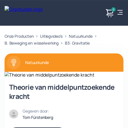
0
Onze Producten
Uitlegvideo's
Natuurkunde
Exacte
Taalvakken
Maatschappijvakken
Producten
vakken
B. Beweging en wisselwerking
B3: Gravitatie
Geen
Geen vakken.
Geen
vakken.
vakken.
Natuurkunde
Theorie van middelpuntzoekende
kracht
Gegeven door:
Tom Fürstenberg