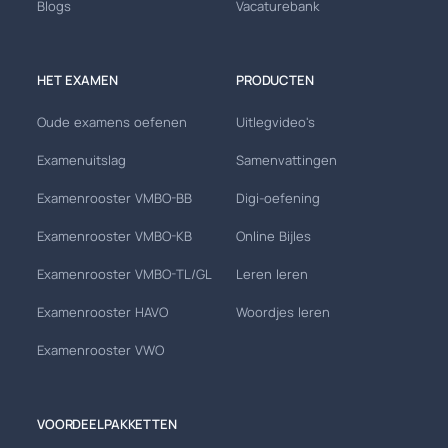
Blogs
Vacaturebank
HET EXAMEN
PRODUCTEN
Oude examens oefenen
Uitlegvideo's
Examenuitslag
Samenvattingen
Examenrooster VMBO-BB
Digi-oefening
Examenrooster VMBO-KB
Online Bijles
Examenrooster VMBO-TL/GL
Leren leren
Examenrooster HAVO
Woordjes leren
Examenrooster VWO
VOORDEELPAKKETTEN