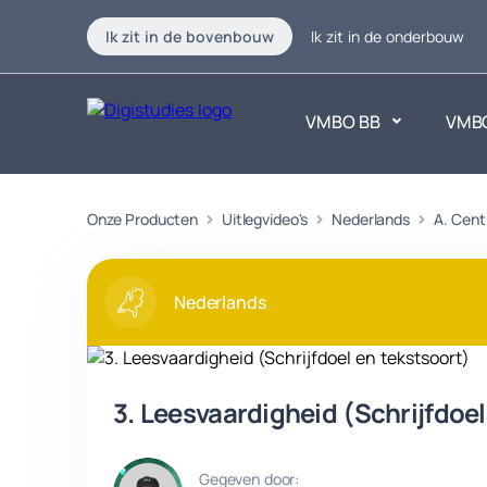
Ik zit in de bovenbouw
Ik zit in de onderbouw
VMBO BB
VMB
Exacte vakken
Onze Producten
Uitlegvideo's
Nederlands
Taalvakk
A. Cen
Geen vakken.
Geen vak
Nederlands
3. Leesvaardigheid (Schrijfdoel
Gegeven door: