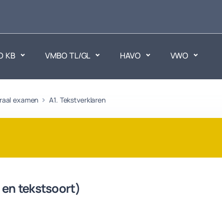
O KB
VMBO TL/GL
HAVO
VWO
en
traal examen
A1. Tekstverklaren
Maatschappijvakken
ken.
Geen vakken.
 en tekstsoort)