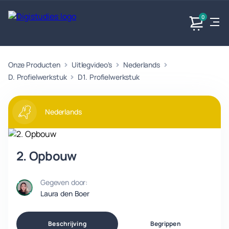
0
Onze Producten
Uitlegvideo's
Nederlands
Exacte
Taalvakken
Maatschappijvakken
Producten
vakken
D. Profielwerkstuk
D1. Profielwerkstuk
Geen
Geen vakken.
Geen
vakken.
vakken.
Nederlands
2. Opbouw
Gegeven door:
Laura den Boer
Beschrijving
Begrippen