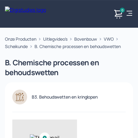
0
Onze Producten
Uitlegvideo's
Bovenbouw
VWO
Exacte
Taalvakken
Maatschappijvakken
Producten
vakken
Scheikunde
B. Chemische processen en behoudswetten
Geen
Geen vakken.
Geen
vakken.
B. Chemische processen en
vakken.
behoudswetten
B3. Behoudswetten en kringlopen