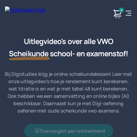
0
Uitlegvideo's over alle VWO
Exacte
Taalvakken
Maatschappijvakken
Producten
vakken
Geen
Geen vakken.
Scheikunde
school- en examenstof!
Geen
vakken.
vakken.
Bij Digistudies krijg je online scheikundelessen! Leer met
onze uitlegvideo’s hoe je rendement kunt berekenen,
wat titratie is en wat je met tabel 48 kunt berekenen.
Ook hebben we een samenvatting en online bijles (AI)
beschikbaar. Daarnaast kun je met Digi-oefening
oefenen met oude scheikunde vwo examens.
Toevoegen aan winkelmand