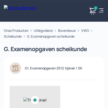
0
Onze Producten
Uitlegvideo's
Bovenbouw
VWO
Exacte
Taalvakken
Maatschappijvakken
Producten
vakken
Scheikunde
G. Examenopgaven scheikunde
Geen
Geen vakken.
Geen
vakken.
G. Examenopgaven scheikunde
vakken.
G1. Examenopgaven 2012 tijdvak 1 SK