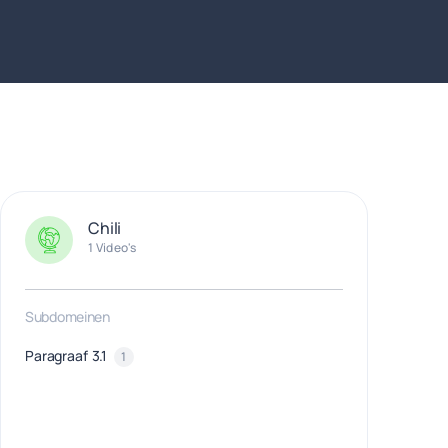
Chili
1 Video's
Subdomeinen
Paragraaf 3.1
1