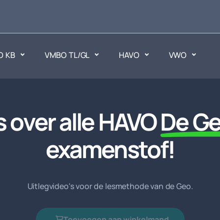
O KB
VMBO TL/GL
HAVO
VWO
en
Maatschappijvakken
s over alle HAVO
De G
ken.
Geen vakken.
examenstof!
Uitlegvideo's voor de lesmethode van de Geo.
Toevoegen aan winkelmand