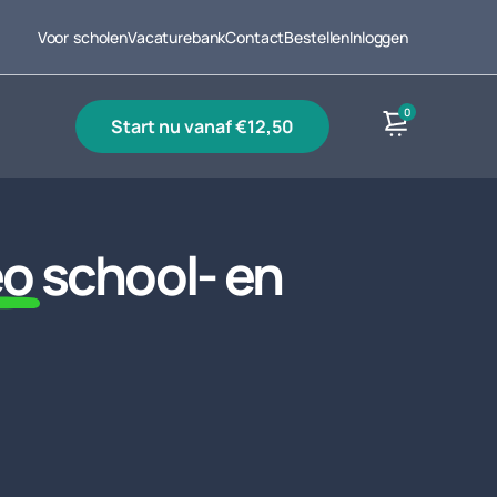
Voor scholen
Vacaturebank
Contact
Bestellen
Inloggen
0
start nu vanaf €12,50
Producten
eo
school- en