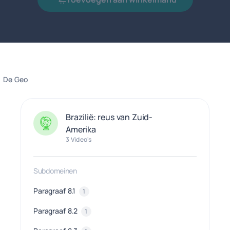
De Geo
Brazilië: reus van Zuid-
Amerika
3 Video's
Subdomeinen
Paragraaf 8.1
1
Paragraaf 8.2
1