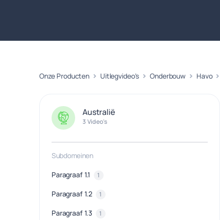
Onze Producten
Uitlegvideo's
Onderbouw
Havo
Australië
3 Video's
Subdomeinen
Paragraaf 1.1
1
Paragraaf 1.2
1
Paragraaf 1.3
1