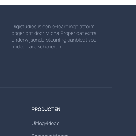
Digistudies is een e-learningplatform
opgericht door Micha Proper dat extra
onderwijsondersteuning aanbiedt voor
middelbare scholieren.
PRODUCTEN
Uitlegvideo's