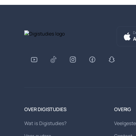
D
A
OVER DIGISTUDIES
OVERIG
Wat is Digistudies?
Veelgeste