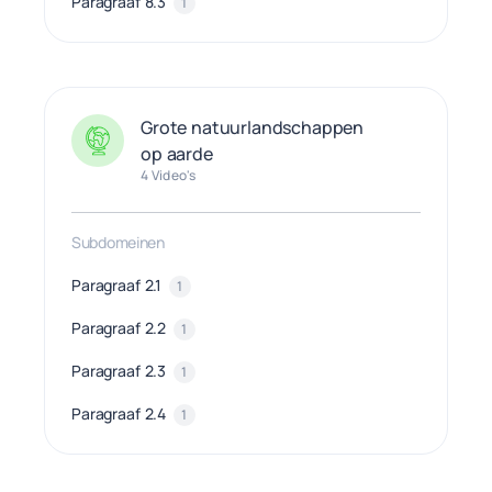
Paragraaf 8.3
1
Grote natuurlandschappen
op aarde
4 Video's
Subdomeinen
Paragraaf 2.1
1
Paragraaf 2.2
1
Paragraaf 2.3
1
Paragraaf 2.4
1