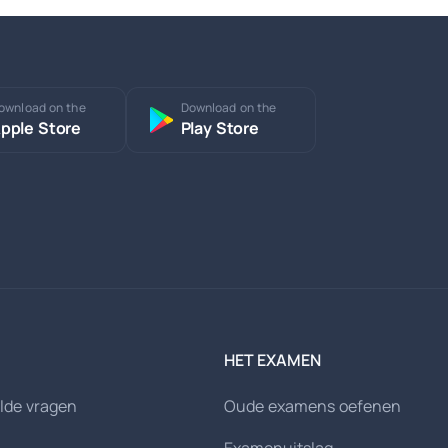
ownload on the
Download on the
pple Store
Play Store
HET EXAMEN
lde vragen
Oude examens oefenen