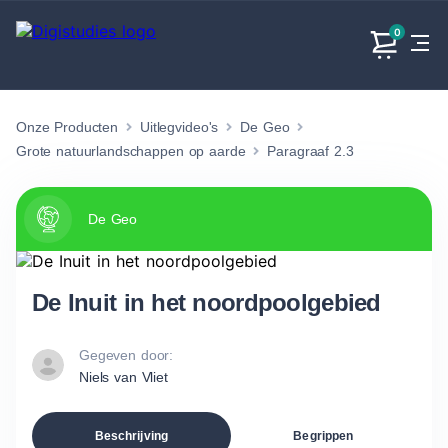
0
Onze Producten
Uitlegvideo's
De Geo
Exacte
Taalvakken
Maatschappijvakken
Producten
vakken
Grote natuurlandschappen op aarde
Paragraaf 2.3
Geen
Geen vakken.
Geen
vakken.
vakken.
De Geo
De Inuit in het noordpoolgebied
Gegeven door:
Niels van Vliet
Beschrijving
Begrippen