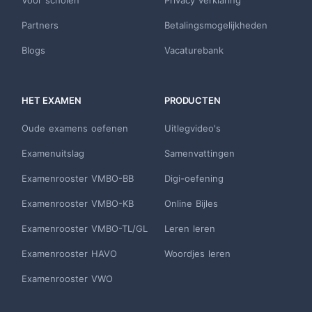
Voor scholen
Privacy verklaring
Partners
Betalingsmogelijkheden
Blogs
Vacaturebank
HET EXAMEN
PRODUCTEN
Oude examens oefenen
Uitlegvideo's
Examenuitslag
Samenvattingen
Examenrooster VMBO-BB
Digi-oefening
Examenrooster VMBO-KB
Online Bijles
Examenrooster VMBO-TL/GL
Leren leren
Examenrooster HAVO
Woordjes leren
Examenrooster VWO