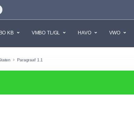
BO KB
VMBO TL/GL
HAVO
VWO
en
Maatschappijvakken
Staten
Paragraaf 1.1
kken.
Geen vakken.