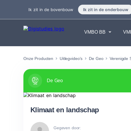
Ik zit in de bovenbouw
Ik zit in de onderbouw
VMBO BB
VM
Exacte vakken
Taalvakk
Onze Producten
Uitlegvideo's
De Geo
Verenigde 
Geen vakken.
Geen va
De Geo
Klimaat en landschap
Gegeven door: