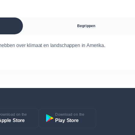
Begrippen
 hebben over klimaat en landschappen in Amerika.
ownload on the
Download on the
Apple Store
Play Store