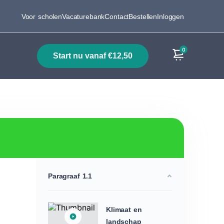
Voor scholen
Vacaturebank
Contact
Bestellen
Inloggen
0
start nu vanaf €12,50
Producten
Paragraaf 1.1
Klimaat en
landschap