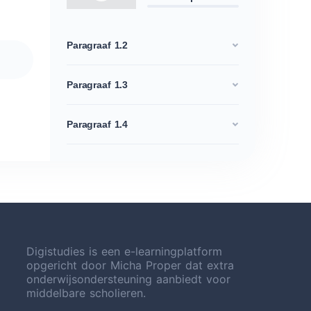
Paragraaf 1.2
Paragraaf 1.3
Paragraaf 1.4
Digistudies is een e-learningplatform
opgericht door Micha Proper dat extra
onderwijsondersteuning aanbiedt voor
middelbare scholieren.