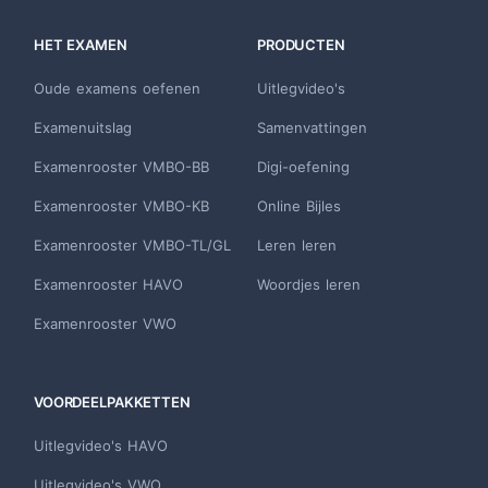
HET EXAMEN
PRODUCTEN
Oude examens oefenen
Uitlegvideo's
Examenuitslag
Samenvattingen
Examenrooster VMBO-BB
Digi-oefening
Examenrooster VMBO-KB
Online Bijles
Examenrooster VMBO-TL/GL
Leren leren
Examenrooster HAVO
Woordjes leren
Examenrooster VWO
VOORDEELPAKKETTEN
Uitlegvideo's HAVO
Uitlegvideo's VWO