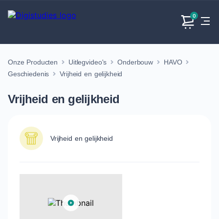
0
Onze Producten
Uitlegvideo's
Onderbouw
HAVO
Exacte
Taalvakken
Maatschappijvakken
Producten
vakken
Geschiedenis
Vrijheid en gelijkheid
Geen
Geen vakken.
Geen
vakken.
Vrijheid en gelijkheid
vakken.
Vrijheid en gelijkheid