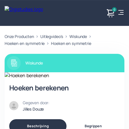
0
Onze Producten
Uitlegvideo's
Wiskunde
Exacte
Taalvakken
Maatschappijvakken
Producten
vakken
Hoeken en symmetrie
Hoeken en symmetrie
Geen
Geen vakken.
Geen
vakken.
vakken.
Wiskunde
Hoeken berekenen
Gegeven door:
Jilles Douze
Beschrijving
Begrippen