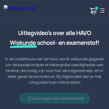
0
Uitlegvideo's over alle HAVO
Exacte
Taalvakken
Maatschappijvakken
Producten
vakken
Geen
Geen vakken.
Wiskunde
school- en examenstof!
Geen
vakken.
vakken.
In de onderbouw van de havo wordt wiskunde gegeven
om de basisprincipes en belangrijke vaardigheden aan
te leren die nodig zijn voor het vervolgonderwijs, en in
ieder geval de bovenbouw. Bij Digistudies leer je met
uitlegvideo’s en online bijles!
Toevoegen aan winkelmand