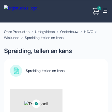
0
Onze Producten
Uitlegvideo's
Onderbouw
HAVO
Exacte
Taalvakken
Maatschappijvakken
Producten
vakken
Wiskunde
Spreiding, tellen en kans
Geen
Geen vakken.
Geen
vakken.
Spreiding, tellen en kans
vakken.
Spreiding, tellen en kans