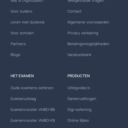
Wat is Digistudies?
Veelgestelde vragen
Voor ouders
Contact
Leren met dyslexie
Algemene voorwaarden
Voor scholen
Privacy verklaring
Partners
Betalingsmogelijkheden
Blogs
Vacaturebank
HET EXAMEN
PRODUCTEN
Oude examens oefenen
Uitlegvideo's
Examenuitslag
Samenvattingen
Examenrooster VMBO-BB
Digi-oefening
Examenrooster VMBO-KB
Online Bijles