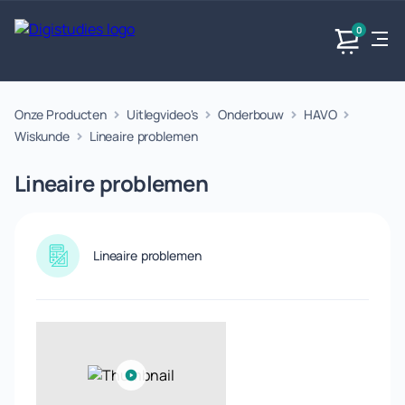
0
Onze Producten
Uitlegvideo's
Onderbouw
HAVO
Exacte
Taalvakken
Maatschappijvakken
Producten
vakken
Wiskunde
Lineaire problemen
Geen
Geen vakken.
Geen
vakken.
Lineaire problemen
vakken.
Lineaire problemen