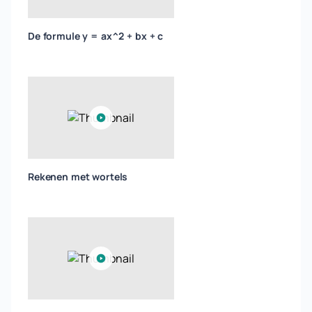
De formule y = ax^2 + bx + c
Rekenen met wortels