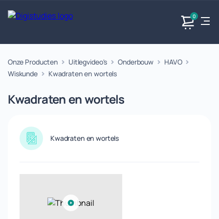
0
Onze Producten
Uitlegvideo's
Onderbouw
HAVO
Exacte
Taalvakken
Maatschappijvakken
Producten
vakken
Wiskunde
Kwadraten en wortels
Geen
Geen vakken.
Geen
vakken.
Kwadraten en wortels
vakken.
Kwadraten en wortels