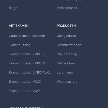
Blogs
Vacaturebank
HET EXAMEN
PRODUCTEN
Oude examens oefenen
Uitlegvideo's
Examenuitslag
Samenvattingen
Examenrooster VMBO-BB
Digi-oefening
Examenrooster VMBO-KB
Online Bijles
Examenrooster VMBO-TL/GL
Leren leren
Examenrooster HAVO
Woordjes leren
Examenrooster VWO