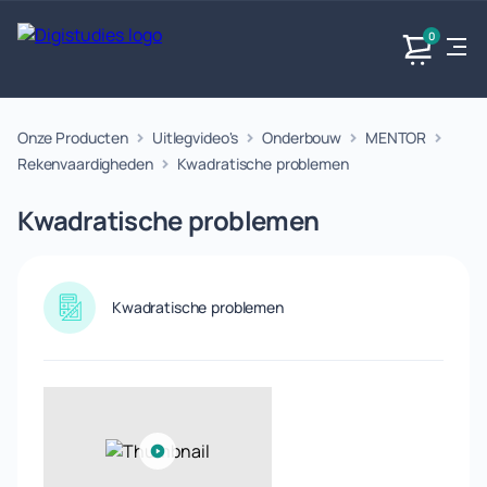
0
Onze Producten
Uitlegvideo's
Onderbouw
MENTOR
Exacte
Taalvakken
Maatschappijvakken
Producten
vakken
Rekenvaardigheden
Kwadratische problemen
Geen
Geen vakken.
Geen
vakken.
Kwadratische problemen
vakken.
Kwadratische problemen