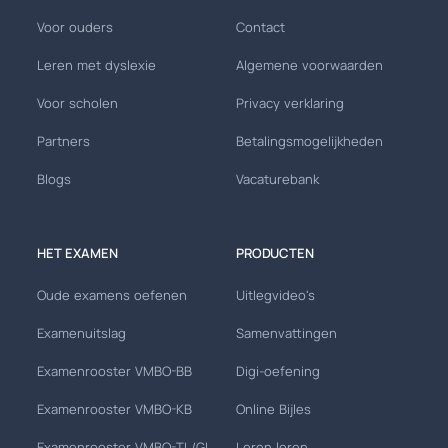
Voor ouders
Contact
Leren met dyslexie
Algemene voorwaarden
Voor scholen
Privacy verklaring
Partners
Betalingsmogelijkheden
Blogs
Vacaturebank
HET EXAMEN
PRODUCTEN
Oude examens oefenen
Uitlegvideo's
Examenuitslag
Samenvattingen
Examenrooster VMBO-BB
Digi-oefening
Examenrooster VMBO-KB
Online Bijles
Examenrooster VMBO-TL/GL
Leren leren