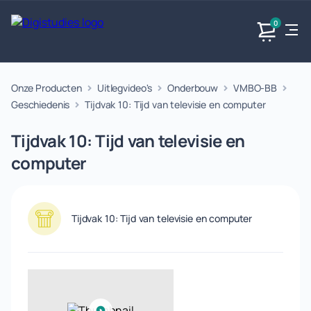
0
Onze Producten
Uitlegvideo's
Onderbouw
VMBO-BB
Exacte
Taalvakken
Maatschappijvakken
Producten
vakken
Geschiedenis
Tijdvak 10: Tijd van televisie en computer
Geen
Geen vakken.
Geen
vakken.
Tijdvak 10: Tijd van televisie en
vakken.
computer
Tijdvak 10: Tijd van televisie en computer