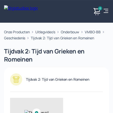
0
Onze Producten
Uitlegvideo's
Onderbouw
VMBO-BB
Exacte
Taalvakken
Maatschappijvakken
Producten
vakken
Geschiedenis
Tijdvak 2: Tijd van Grieken en Romeinen
Geen
Geen vakken.
Geen
vakken.
Tijdvak 2: Tijd van Grieken en
vakken.
Romeinen
Tijdvak 2: Tijd van Grieken en Romeinen