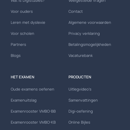
Wat is Digistudies?
Veelgestelde vragen
Voor ouders
Contact
Leren met dyslexie
Algemene voorwaarden
Voor scholen
Privacy verklaring
Partners
Betalingsmogelijkheden
Blogs
Vacaturebank
HET EXAMEN
PRODUCTEN
Oude examens oefenen
Uitlegvideo's
Examenuitslag
Samenvattingen
Examenrooster VMBO-BB
Digi-oefening
Examenrooster VMBO-KB
Online Bijles