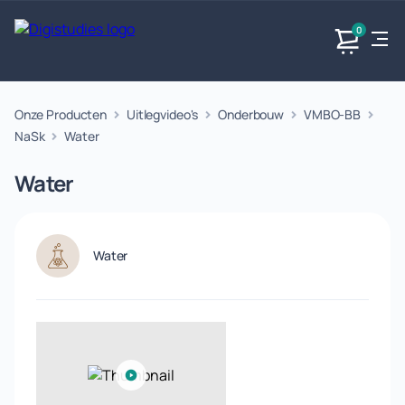
0
Onze Producten
Uitlegvideo's
Onderbouw
VMBO-BB
Exacte
Taalvakken
Maatschappijvakken
Producten
vakken
NaSk
Water
Geen
Geen vakken.
Geen
vakken.
Water
vakken.
Water