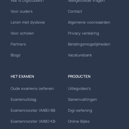
Wat is Digistudies?
Veelgestelde vragen
Voor ouders
Contact
Leren met dyslexie
Algemene voorwaarden
Voor scholen
Privacy verklaring
Partners
Betalingsmogelijkheden
Blogs
Vacaturebank
HET EXAMEN
PRODUCTEN
Oude examens oefenen
Uitlegvideo's
Examenuitslag
Samenvattingen
Examenrooster VMBO-BB
Digi-oefening
Examenrooster VMBO-KB
Online Bijles