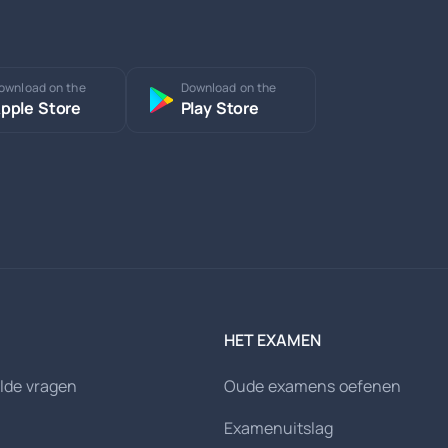
ownload on the
Download on the
pple Store
Play Store
HET EXAMEN
lde vragen
Oude examens oefenen
Examenuitslag