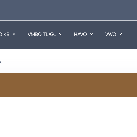
O KB
VMBO TL/GL
HAVO
VWO
en
ca
Maatschappijvakken
ken.
Geen vakken.