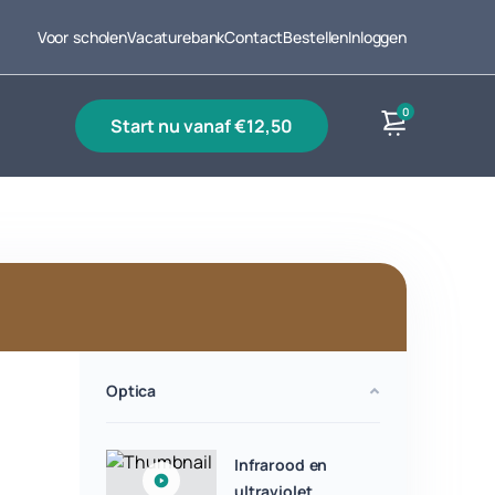
Voor scholen
Vacaturebank
Contact
Bestellen
Inloggen
0
start nu vanaf €12,50
Producten
Optica
Infrarood en
ultraviolet