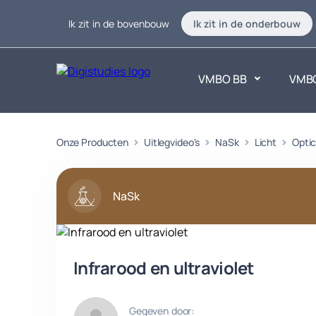
Ik zit in de bovenbouw
Ik zit in de onderbouw
VMBO BB
VMB
Exacte vakken
Onze Producten
Uitlegvideo's
NaSk
Licht
Taalvakk
Opti
Geen vakken.
Geen vak
NaSk
Infrarood en ultraviolet
Gegeven door: