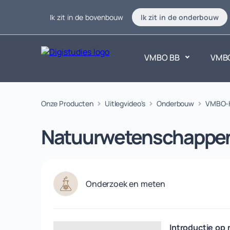
Ik zit in de bovenbouw
Ik zit in de onderbouw
VMBO BB
VMB
Exacte vakken
Onze Producten
Uitlegvideo's
Onderbouw
Taalvakk
VMBO-
Geen vakken.
Geen vak
Natuurwetenschappe
Onderzoek en meten
Introductie op