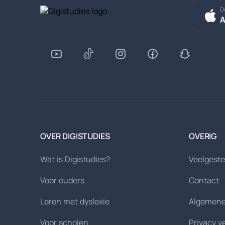
D
A
OVER DIGISTUDIES
OVERIG
Wat is Digistudies?
Veelgeste
Voor ouders
Contact
Leren met dyslexie
Algemene
Voor scholen
Privacy v