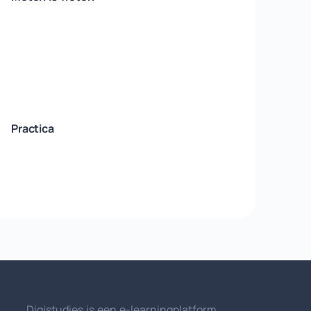
Practica
Digistudies is een e-learningplatform