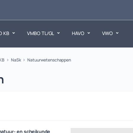
O KB
VMBO TL/GL
HAVO
VWO
en
KB
NaSk
Natuurwetenschappen
Maatschappijvakken
ken.
Geen vakken.
n
 natuur- en scheikunde