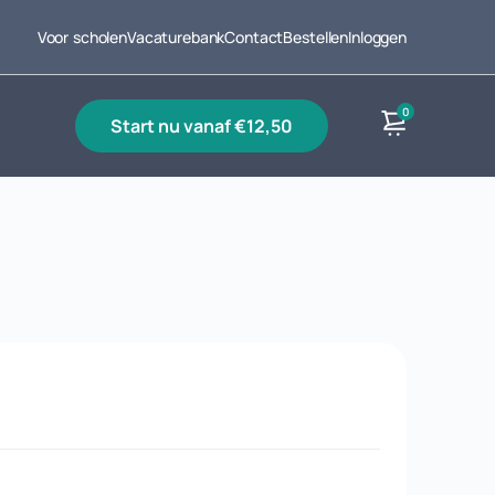
Voor scholen
Vacaturebank
Contact
Bestellen
Inloggen
0
start nu vanaf €12,50
Producten