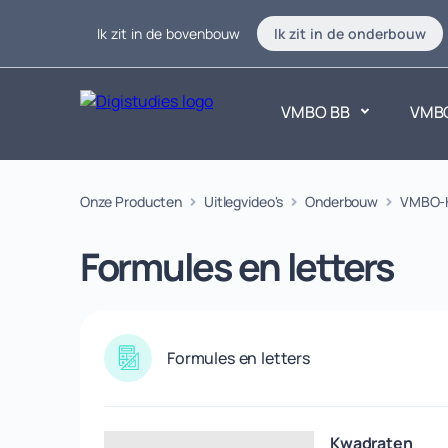
Ik zit in de bovenbouw
Ik zit in de onderbouw
VMBO BB
VMB
Exacte vakken
Onze Producten
Uitlegvideo's
Onderbouw
Taalvakk
VMBO-
Geen vakken.
Geen vak
Formules en letters
Formules en letters
Kwadraten