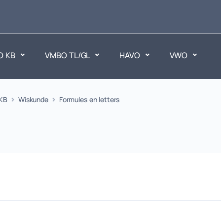
O KB
VMBO TL/GL
HAVO
VWO
en
KB
Wiskunde
Formules en letters
Maatschappijvakken
ken.
Geen vakken.