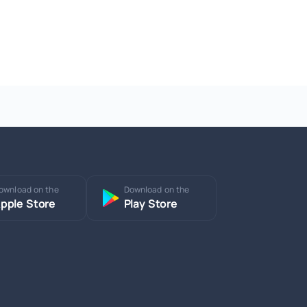
ownload on the
Download on the
pple Store
Play Store