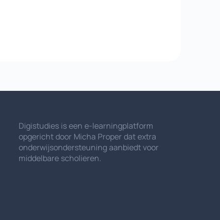
Digistudies is een e-learningplatform
opgericht door Micha Proper dat extra
onderwijsondersteuning aanbiedt voor
middelbare scholieren.