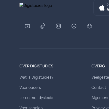
D
A
OVER DIGISTUDIES
OVERIG
Wat is Digistudies?
Veelgeste
Voor ouders
Contact
Leren met dyslexie
Algemene
Voor scholen
Privacy v