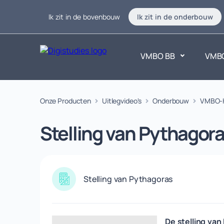
Ik zit in de bovenbouw
Ik zit in de onderbouw
VMBO BB
VMB
Exacte vakken
Onze Producten
Uitlegvideo's
Onderbouw
Taalvakk
VMBO-
Geen vakken.
Geen vak
Stelling van Pythagor
Stelling van Pythagoras
De stelling va