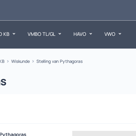
O KB
VMBO TL/GL
HAVO
VWO
en
KB
Wiskunde
Stelling van Pythagoras
Maatschappijvakken
ken.
Geen vakken.
as
n Pythagoras