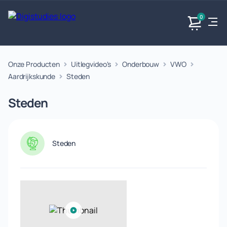
0
Onze Producten
Uitlegvideo's
Onderbouw
VWO
Exacte
Taalvakken
Maatschappijvakken
Producten
vakken
Aardrijkskunde
Steden
Geen
Geen vakken.
Geen
vakken.
Steden
vakken.
Steden