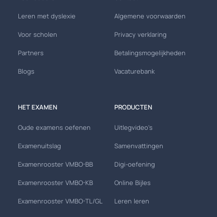
Leren met dyslexie
Algemene voorwaarden
Voor scholen
Privacy verklaring
Partners
Betalingsmogelijkheden
Blogs
Vacaturebank
HET EXAMEN
PRODUCTEN
Oude examens oefenen
Uitlegvideo's
Examenuitslag
Samenvattingen
Examenrooster VMBO-BB
Digi-oefening
Examenrooster VMBO-KB
Online Bijles
Examenrooster VMBO-TL/GL
Leren leren