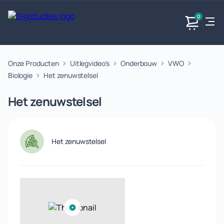
0
Onze Producten
Uitlegvideo's
Onderbouw
VWO
Exacte
Taalvakken
Maatschappijvakken
Producten
vakken
Biologie
Het zenuwstelsel
Geen
Geen vakken.
Geen
vakken.
Het zenuwstelsel
vakken.
Het zenuwstelsel