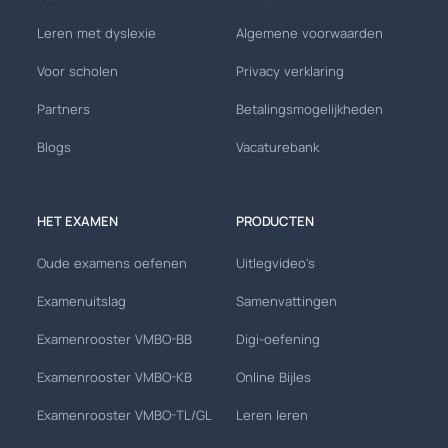
Leren met dyslexie
Algemene voorwaarden
Voor scholen
Privacy verklaring
Partners
Betalingsmogelijkheden
Blogs
Vacaturebank
HET EXAMEN
PRODUCTEN
Oude examens oefenen
Uitlegvideo's
Examenuitslag
Samenvattingen
Examenrooster VMBO-BB
Digi-oefening
Examenrooster VMBO-KB
Online Bijles
Examenrooster VMBO-TL/GL
Leren leren