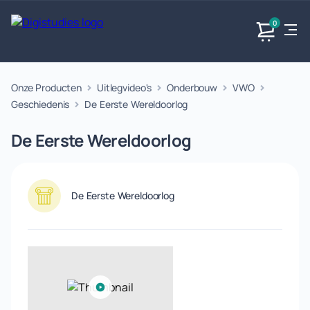
0
Onze Producten
Uitlegvideo's
Onderbouw
VWO
Exacte
Taalvakken
Maatschappijvakken
Producten
vakken
Geschiedenis
De Eerste Wereldoorlog
Geen
Geen vakken.
Geen
vakken.
De Eerste Wereldoorlog
vakken.
De Eerste Wereldoorlog