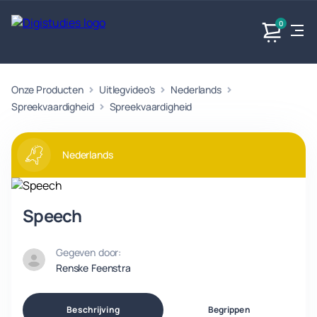
0
Onze Producten
Uitlegvideo's
Nederlands
Exacte
Taalvakken
Maatschappijvakken
Producten
vakken
Spreekvaardigheid
Spreekvaardigheid
Geen
Geen vakken.
Geen
vakken.
vakken.
Nederlands
Speech
Gegeven door:
Renske Feenstra
Beschrijving
Begrippen