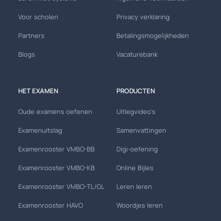
Voor scholen
Privacy verklaring
Partners
Betalingsmogelijkheden
Blogs
Vacaturebank
HET EXAMEN
PRODUCTEN
Oude examens oefenen
Uitlegvideo's
Examenuitslag
Samenvattingen
Examenrooster VMBO-BB
Digi-oefening
Examenrooster VMBO-KB
Online Bijles
Examenrooster VMBO-TL/GL
Leren leren
Examenrooster HAVO
Woordjes leren