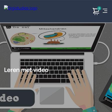
0
Exacte
Taalvakken
Maatschappijvakken
Producten
vakken
Geen
Geen vakken.
Geen
vakken.
vakken.
Leren met video