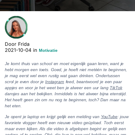
Door Frida
2021-10-04 in
Motivatie
Je komt thuis van school en moet eigenlijk gaan leren, want je
hebt morgen een toets. Goed, je hoeft niet metéén te beginnen,
je mag eerst wel even rustig wat gaan drinken. Ondertussen
scrol je even door je
Instagram
feed, beantwoord je een paar
appjes en voor je het weet ben je alweer een uur lang
TikTok
dansjes aan het bekijken. Inmiddels is het alweer bijna etenstijd.
Het heeft geen zin om nu nog te beginnen, toch? Dan maar na
het eten.
Je opent je laptop en krijgt gelijk een melding van
YouTube
: jouw
favoriete vlogger heeft een nieuwe video geüpload. Toch eerst
maar even kijken. Als die video is afgelopen begint er gelijk een
andere af te spelen. Oké, die kun je nog wel bekijken, maar om