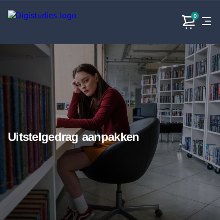
0
Exacte
Taalvakken
Maatschappijvakken
Producten
vakken
Geen
Geen vakken.
Geen
vakken.
vakken.
Uitstelgedrag aanpakken