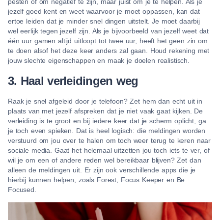
pesten of om negatief te zijn, maar juist om je te helpen. Als je
jezelf goed kent en weet waarvoor je moet oppassen, kan dat
ertoe leiden dat je minder snel dingen uitstelt. Je moet daarbij
wel eerlijk tegen jezelf zijn. Als je bijvoorbeeld van jezelf weet dat
één uur gamen altijd uitloopt tot twee uur, heeft het geen zin om
te doen alsof het deze keer anders zal gaan. Houd rekening met
jouw slechte eigenschappen en maak je doelen realistisch.
3. Haal verleidingen weg
Raak je snel afgeleid door je telefoon? Zet hem dan echt uit in
plaats van met jezelf afspreken dat je niet vaak gaat kijken. De
verleiding is te groot en bij iedere keer dat je scherm oplicht, ga
je toch even spieken. Dat is heel logisch: die meldingen worden
verstuurd om jou over te halen om toch weer terug te keren naar
sociale media. Gaat het helemaal uitzetten jou toch iets te ver, of
wil je om een of andere reden wel bereikbaar blijven? Zet dan
alleen de meldingen uit. Er zijn ook verschillende apps die je
hierbij kunnen helpen, zoals Forest, Focus Keeper en Be
Focused.