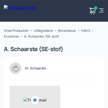
0
Onze Producten
Uitlegvideo's
Bovenbouw
HAVO
Exacte
Taalvakken
Maatschappijvakken
Producten
vakken
Economie
A. Schaarste (SE-stof)
Geen
Geen vakken.
Geen
vakken.
A. Schaarste (SE-stof)
vakken.
A1: Schaarste