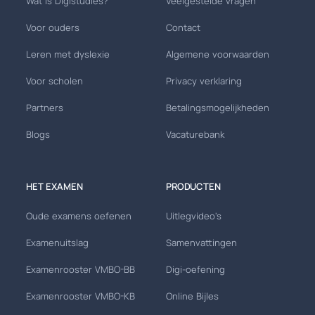
Wat is Digistudies?
Veelgestelde vragen
Voor ouders
Contact
Leren met dyslexie
Algemene voorwaarden
Voor scholen
Privacy verklaring
Partners
Betalingsmogelijkheden
Blogs
Vacaturebank
HET EXAMEN
PRODUCTEN
Oude examens oefenen
Uitlegvideo's
Examenuitslag
Samenvattingen
Examenrooster VMBO-BB
Digi-oefening
Examenrooster VMBO-KB
Online Bijles