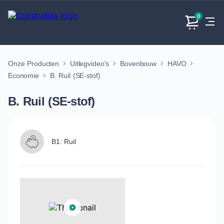
0
Onze Producten
Uitlegvideo's
Bovenbouw
HAVO
Exacte
Taalvakken
Maatschappijvakken
Producten
vakken
Economie
B. Ruil (SE-stof)
Geen
Geen vakken.
Geen
vakken.
B. Ruil (SE-stof)
vakken.
B1: Ruil