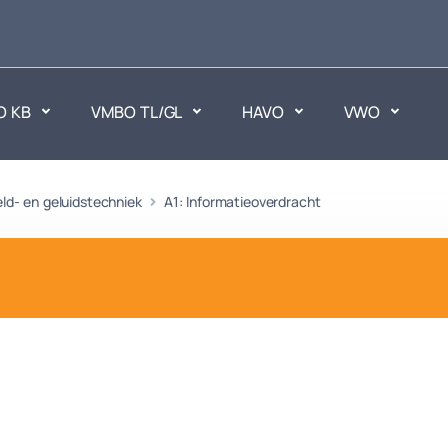
O KB
VMBO TL/GL
HAVO
VWO
en
eld- en geluidstechniek
A1: Informatieoverdracht
Maatschappijvakken
ken.
Geen vakken.