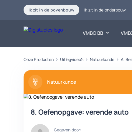
Ik zit in de bovenbouw
Ik zit in de onderbouw
VMBO BB
VMB
Exacte vakken
Onze Producten
Uitlegvideo's
Natuurkunde
Taalvakk
A. Be
Geen vakken.
Geen vak
Natuurkunde
8. Oefenopgave: verende auto
Gegeven door: