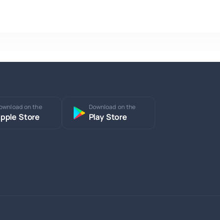
ownload on the
Download on the
pple Store
Play Store