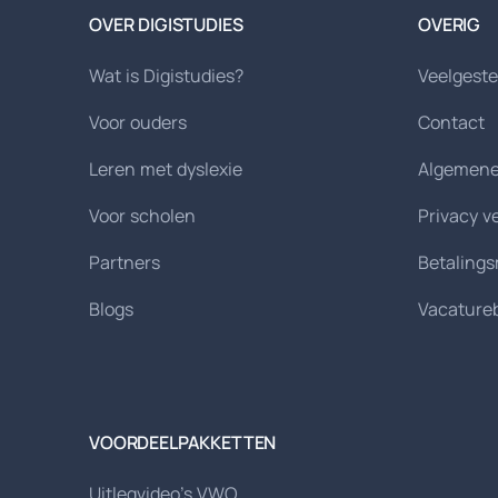
OVER DIGISTUDIES
OVERIG
Wat is Digistudies?
Veelgeste
Voor ouders
Contact
Leren met dyslexie
Algemene
Voor scholen
Privacy v
Partners
Betaling
Blogs
Vacature
VOORDEELPAKKETTEN
Uitlegvideo's VWO