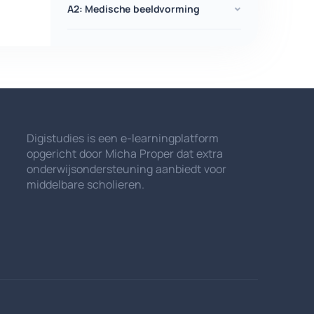
A2: Medische beeldvorming
Digistudies is een e-learningplatform
opgericht door Micha Proper dat extra
onderwijsondersteuning aanbiedt voor
middelbare scholieren.