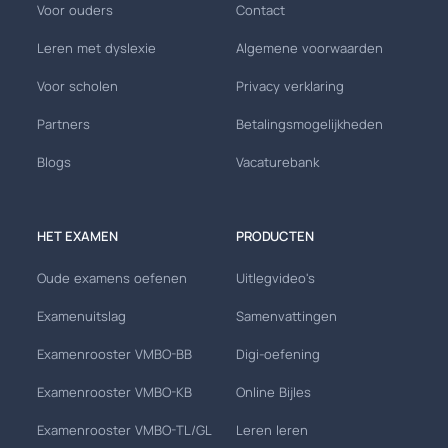
Voor ouders
Contact
Leren met dyslexie
Algemene voorwaarden
Voor scholen
Privacy verklaring
Partners
Betalingsmogelijkheden
Blogs
Vacaturebank
HET EXAMEN
PRODUCTEN
Oude examens oefenen
Uitlegvideo's
Examenuitslag
Samenvattingen
Examenrooster VMBO-BB
Digi-oefening
Examenrooster VMBO-KB
Online Bijles
Examenrooster VMBO-TL/GL
Leren leren