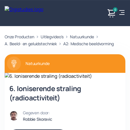
0
Onze Producten
Uitlegvideo's
Natuurkunde
Exacte
Taalvakken
Maatschappijvakken
Producten
vakken
A. Beeld- en geluidstechniek
A2: Medische beeldvorming
Geen
Geen vakken.
Geen
vakken.
vakken.
Natuurkunde
6. Ioniserende straling
(radioactiviteit)
Gegeven door:
Robbie Skoravic