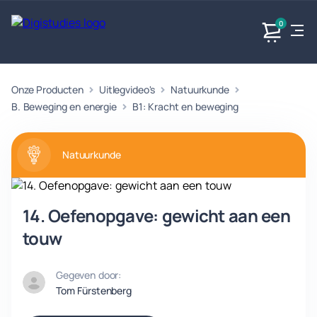
0
Onze Producten
Uitlegvideo's
Natuurkunde
Exacte
Taalvakken
Maatschappijvakken
Producten
vakken
B. Beweging en energie
B1: Kracht en beweging
Geen
Geen vakken.
Geen
vakken.
vakken.
Natuurkunde
14. Oefenopgave: gewicht aan een
touw
Gegeven door:
Tom Fürstenberg