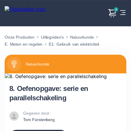
0
Onze Producten
Uitlegvideo's
Natuurkunde
Exacte
Taalvakken
Maatschappijvakken
Producten
vakken
E. Meten en regelen
E1: Gebruik van elektriciteit
Geen
Geen vakken.
Geen
vakken.
vakken.
Natuurkunde
8. Oefenopgave: serie en
parallelschakeling
Gegeven door:
Tom Fürstenberg