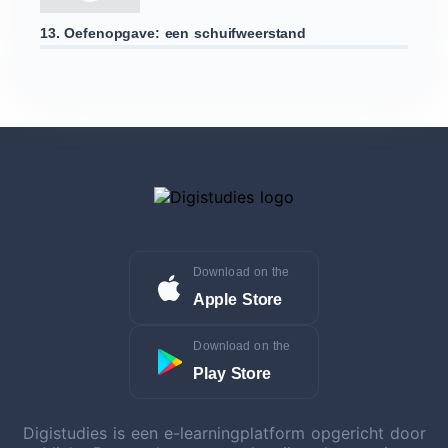
13. Oefenopgave: een schuifweerstand
Download on the
Apple Store
Download on the
Play Store
Digistudies is een e-learningplatform opgericht door