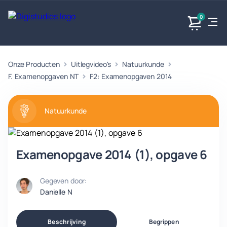
0
Onze Producten
Uitlegvideo's
Natuurkunde
Exacte
Taalvakken
Maatschappijvakken
Producten
vakken
F. Examenopgaven NT
F2: Examenopgaven 2014
Geen
Geen vakken.
Geen
vakken.
vakken.
Natuurkunde
Examenopgave 2014 (1), opgave 6
Gegeven door:
Danielle N
Beschrijving
Begrippen