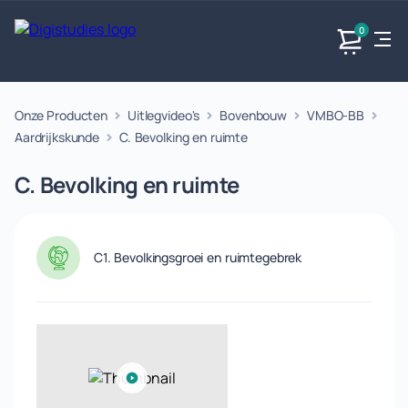
0
Onze Producten
Uitlegvideo's
Bovenbouw
VMBO-BB
Exacte
Taalvakken
Maatschappijvakken
Producten
vakken
Aardrijkskunde
C. Bevolking en ruimte
Geen
Geen vakken.
Geen
vakken.
C. Bevolking en ruimte
vakken.
C1. Bevolkingsgroei en ruimtegebrek